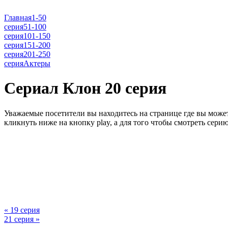
Главная
1-50
серия
51-100
серия
101-150
серия
151-200
серия
201-250
серия
Актеры
Сериал Клон 20 серия
Уважаемые посетители вы находитесь на странице где вы може
кликнуть ниже на кнопку play, а для того чтобы смотреть сер
« 19 серия
21 серия »